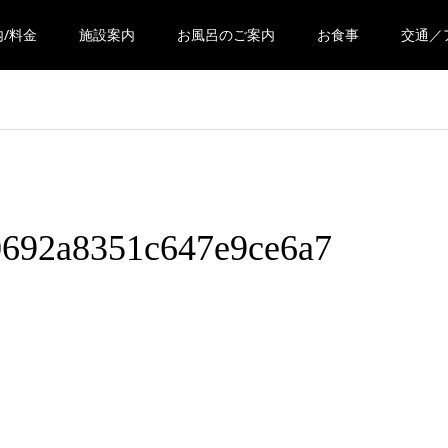
/料金
施設案内
お風呂のご案内
お食事
交通／
0692a8351c647e9ce6a7