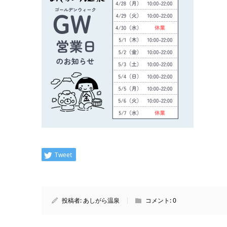
Tweet
投稿者:
あしがら温泉
コメント:
0