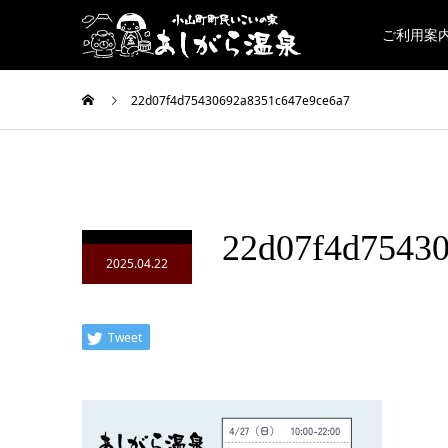
ご利用案内
22d07f4d75430692a8351c647e9ce6a7
22d07f4d7543
2025.04.22
Tweet