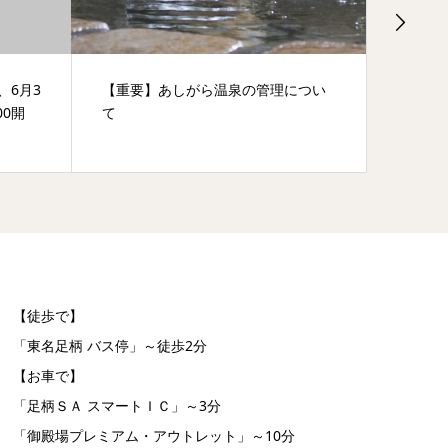
、6月3
【重要】あしがら温泉の管理につい
【重要
00開
て
の飲食
す。
【徒歩で】
「東名足柄 バス停」～徒歩2分
【お車で】
「足柄ＳＡ スマートＩＣ」～3分
「御殿場プレミアム・アウトレット」～10分