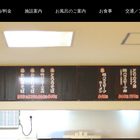
/料金
施設案内
お風呂のご案内
お食事
交通／