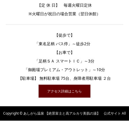
【定 休 日】 毎週火曜日定休
※火曜日が祝日の場合営業（翌日休館）
【徒歩で】
「東名足柄 バス停」～徒歩2分
【お車で】
「足柄ＳＡ スマートＩＣ」～3分
「御殿場プレミアム・アウトレット」～10分
【駐車場】 無料駐車場 75台、身障者用駐車場 ２台
アクセス詳細はこちら
Copyright © あしがら温泉 【絶景富士と高アルカリ美肌の湯】 公式サイト All
Rights Reserved.